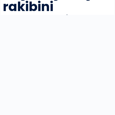
rakibini
yenemedi
Yayınlanma:
15.03.2025 22:48