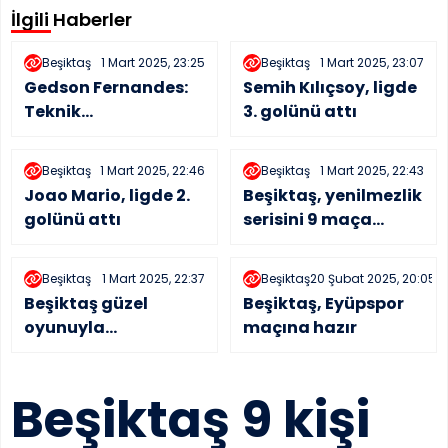
İlgili Haberler
Beşiktaş
1 Mart 2025, 23:25
Beşiktaş
1 Mart 2025, 23:07
Gedson Fernandes:
Semih Kılıçsoy, ligde
Teknik
3. golünü attı
direktörümüzün çok
önemli etkisi ve
Beşiktaş
1 Mart 2025, 22:46
Beşiktaş
1 Mart 2025, 22:43
yardımı var
Joao Mario, ligde 2.
Beşiktaş, yenilmezlik
golünü attı
serisini 9 maça
çıkardı
Beşiktaş
1 Mart 2025, 22:37
Beşiktaş
20 Şubat 2025, 20:05
Beşiktaş güzel
Beşiktaş, Eyüpspor
oyunuyla
maçına hazır
Kayserispor’u
devirdi
Beşiktaş 9 kişi