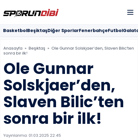
SOSYAL MED
Basketbol
Beşiktaş
Diğer Sporlar
Fenerbahçe
Futbol
Galat
Anasayfa
»
Beşiktaş
»
Ole Gunnar Solskjaer’den, Slaven Bilic’ten
sonra bir ilk!
MOBİL UYG
Ole Gunnar
Solskjaer’den,
Slaven Bilic’ten
sonra bir ilk!
Yayınlanma:
01.03.2025 22:45