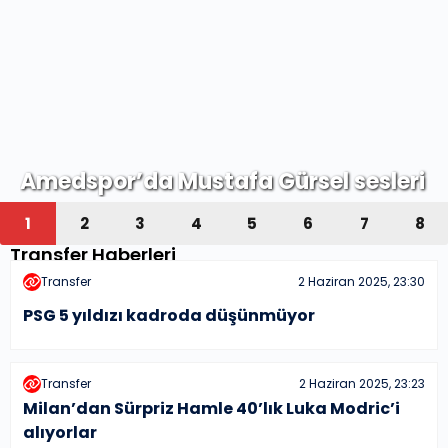
Çerez ve Kul
SOSYAL MED
MOBİL UYG
Amedspor’da Mustafa Gürsel sesleri
1
2
3
4
5
6
7
8
Transfer Haberleri
Transfer
2 Haziran 2025, 23:30
PSG 5 yıldızı kadroda düşünmüyor
Transfer
2 Haziran 2025, 23:23
Milan’dan Sürpriz Hamle 40’lık Luka Modric’i
alıyorlar