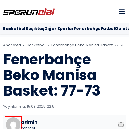
SOSYAL MED
Basketbol
Beşiktaş
Diğer Sporlar
Fenerbahçe
Futbol
Galat
Anasayfa
»
Basketbol
»
Fenerbahçe Beko Manisa Basket: 77-73
MOBİL UYG
Fenerbahçe
Beko Manisa
Basket: 77-73
Yayınlanma:
15.03.2025 22:51
admin
Yönetici