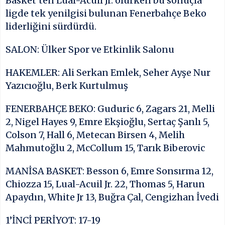
Basket’ten Lual-Acuil Jr. olurken bu sonuçla
ligde tek yenilgisi bulunan Fenerbahçe Beko
liderliğini sürdürdü.
SALON: Ülker Spor ve Etkinlik Salonu
HAKEMLER: Ali Serkan Emlek, Seher Ayşe Nur
Yazıcıoğlu, Berk Kurtulmuş
FENERBAHÇE BEKO: Guduric 6, Zagars 21, Melli
2, Nigel Hayes 9, Emre Ekşioğlu, Sertaç Şanlı 5,
Colson 7, Hall 6, Metecan Birsen 4, Melih
Mahmutoğlu 2, McCollum 15, Tarık Biberovic
MANİSA BASKET: Besson 6, Emre Sonsırma 12,
Chiozza 15, Lual-Acuil Jr. 22, Thomas 5, Harun
Apaydın, White Jr 13, Buğra Çal, Cengizhan İvedi
1’İNCİ PERİYOT: 17-19