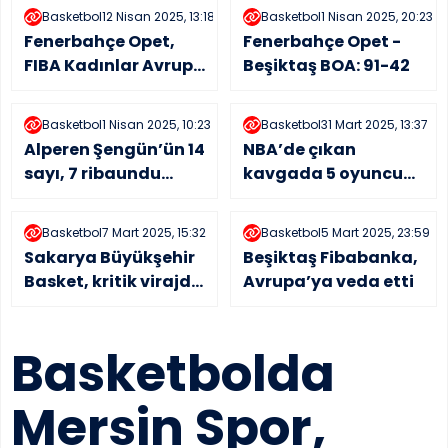
Basketbol
12 Nisan 2025, 13:18
Basketbol
1 Nisan 2025, 20:23
Fenerbahçe Opet,
Fenerbahçe Opet -
FIBA Kadınlar Avrupa
Beşiktaş BOA: 91-42
Ligi’nde yarın
üçüncülük maçına
Basketbol
1 Nisan 2025, 10:23
Basketbol
31 Mart 2025, 13:37
çıkacak
Alperen Şengün’ün 14
NBA’de çıkan
sayı, 7 ribaundu
kavgada 5 oyuncu
Houston Rockets’ın
ve 2 antrenör ihraç
galibiyetine yetmedi
edildi
Basketbol
7 Mart 2025, 15:32
Basketbol
5 Mart 2025, 23:59
Sakarya Büyükşehir
Beşiktaş Fibabanka,
Basket, kritik virajda
Avrupa’ya veda etti
Akhisar’a gidiyor
Basketbolda
Mersin Spor,