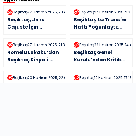
Beşiktaş
27 Haziran 2025, 23:40
Beşiktaş
27 Haziran 2025, 21:35
Beşiktaş, Jens
Beşiktaş’ta Transfer
Cajuste İçin
Hattı Yoğunlaştı:
Devrede!
Jurasek ve Osayi
Solskjaer’den İsveçli
Samuel Geliyor
Beşiktaş
27 Haziran 2025, 21:34
Beşiktaş
22 Haziran 2025, 14:48
Yıldıza Onay
Romelu Lukaku’dan
Beşiktaş Genel
Beşiktaş Sinyali:
Kurulu’ndan Kritik
Taraftarlar Ayakta
Hamle: Gayrimenkul
Yatırımlarına Onay
Beşiktaş
20 Haziran 2025, 22:05
Beşiktaş
12 Haziran 2025, 17:13
Çıktı
Serdal Adalı’dan
Beşiktaş’tan Zambo
Genel Kurul Üyelerine
Anguissa Hamlesi!
Tarihi Çağrı
Napoli’ye Resmi
Teklif Yapıldı
Haberler
16:14, 17 Haziran 2025