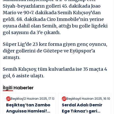
Siyah-beyazlıların golleri 45. dakikada Joao
Mario ve 90+7. dakikada Semih Kılıçsoy’dan
geldi. 68. dakikada Ciro Immobile’nin yerine
oyuna dahil olan Semih, attığı bu golle ligdeki
gol sayısını da 3’e çıkardı.
Süper Lig’de 23 kez forma giyen genç oyuncu,
diğer gollerini de Göztepe ve Eyüpspor’a
atmıştı.
Semih Kılıçsoy, tüm kulvarlarda ise 35 maçta 4
gol, 6 asiste ulaştı.
İlgili Haberler
Beşiktaş
12 Haziran 2025, 17:13
Beşiktaş
4 Haziran 2025, 16:10
Beşiktaş’tan Zambo
Serdal Adalı Demir
Anguissa Hamlesi!
Ege Tıknaz’ı geri