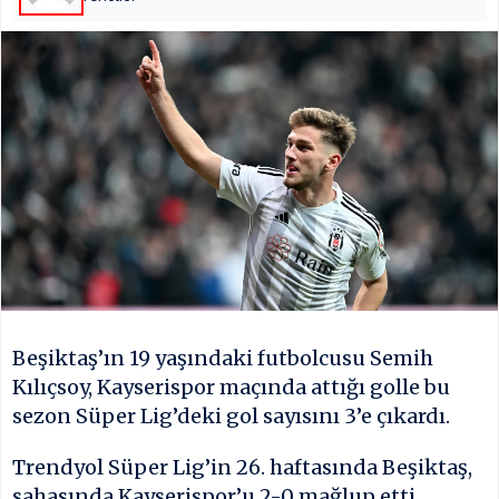
Çerez ve Kul
SOSYAL MED
MOBİL UYG
Beşiktaş’ın 19 yaşındaki futbolcusu Semih
Kılıçsoy, Kayserispor maçında attığı golle bu
sezon Süper Lig’deki gol sayısını 3’e çıkardı.
Trendyol Süper Lig’in 26. haftasında Beşiktaş,
sahasında Kayserispor’u 2-0 mağlup etti.