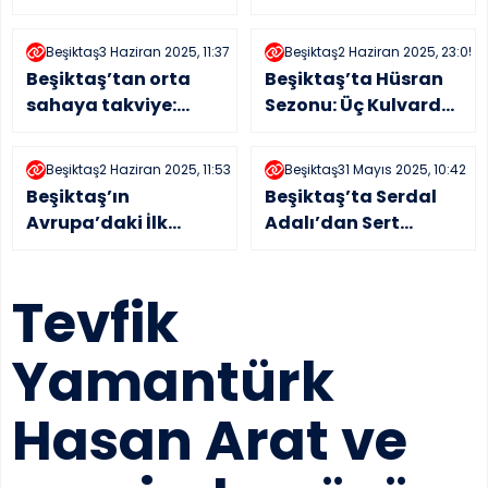
Napoli’ye Resmi
istiyoruz
Teklif Yapıldı
Beşiktaş
3 Haziran 2025, 11:37
Beşiktaş
2 Haziran 2025, 23:05
Beşiktaş’tan orta
Beşiktaş’ta Hüsran
sahaya takviye:
Sezonu: Üç Kulvarda
Tessmann ile ilk
da Beklenen Gelmedi
temas kuruldu!
Beşiktaş
2 Haziran 2025, 11:53
Beşiktaş
31 Mayıs 2025, 10:42
Beşiktaş’ın
Beşiktaş’ta Serdal
Avrupa’daki İlk
Adalı’dan Sert
Rakibi Arda Turan mı
Talimat: Transferde
Olacak?
Sıkıyönetim Dönemi
Tevfik
Yamantürk
Hasan Arat ve