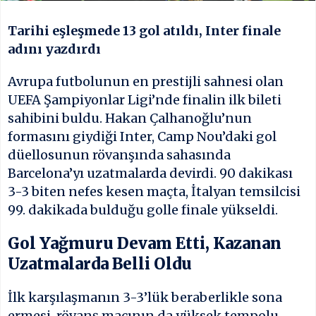
Tarihi eşleşmede 13 gol atıldı, Inter finale
adını yazdırdı
Avrupa futbolunun en prestijli sahnesi olan
UEFA Şampiyonlar Ligi’nde finalin ilk bileti
sahibini buldu. Hakan Çalhanoğlu’nun
formasını giydiği Inter, Camp Nou’daki gol
düellosunun rövanşında sahasında
Barcelona’yı uzatmalarda devirdi. 90 dakikası
3-3 biten nefes kesen maçta, İtalyan temsilcisi
99. dakikada bulduğu golle finale yükseldi.
Gol Yağmuru Devam Etti, Kazanan
Uzatmalarda Belli Oldu
İlk karşılaşmanın 3-3’lük beraberlikle sona
ermesi, rövanş maçının da yüksek tempolu