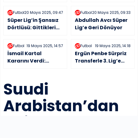
Galatasaraylı
Açıklaması: “Bedava
taraftarların
Gelse Almam!”
Futbol
20 Mayıs 2025, 09:47
Futbol
20 Mayıs 2025, 09:33
yüreğini ağza getirdi
Süper Lig’in Şanssız
Abdullah Avcı Süper
Dörtlüsü: Gittikleri
Lig’e Geri Dönüyor
Takım Ligde
Tutunamıyor
Futbol
19 Mayıs 2025, 14:57
Futbol
19 Mayıs 2025, 14:18
İsmail Kartal
Ergün Penbe Sürpriz
Kararını Verdi:
Transferle 3. Lig’e
Persepolis’te Devam
İniyor: Yeni Takımı
Ediyor
Uşakspor
Suudi
Arabistan’dan
Osimhen’e