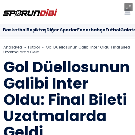
SOSYAL MED
Basketbol
Beşiktaş
Diğer Sporlar
Fenerbahçe
Futbol
Galat
Anasayfa
»
Futbol
»
Gol Düellosunun Galibi Inter Oldu: Final Bileti
Uzatmalarda Geldi
MOBİL UYG
Gol Düellosunun
Galibi Inter
Oldu: Final Bileti
Uzatmalarda
Geldi