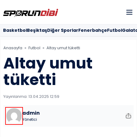
SOSYAL MED
Basketbol
Beşiktaş
Diğer Sporlar
Fenerbahçe
Futbol
Galat
Anasayfa
»
Futbol
»
Altay umut tüketti
MOBİL UYG
Altay umut
tüketti
Yayınlanma:
13.04.2025 12:59
admin
Yönetici