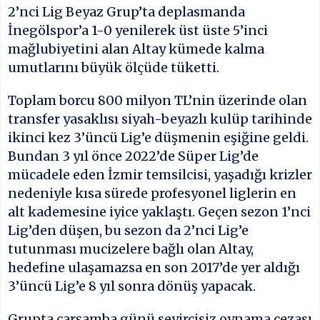
2’nci Lig Beyaz Grup’ta deplasmanda
İnegölspor’a 1-0 yenilerek üst üste 5’inci
mağlubiyetini alan Altay kümede kalma
umutlarını büyük ölçüde tüketti.
Toplam borcu 800 milyon TL’nin üzerinde olan
transfer yasaklısı siyah-beyazlı kulüp tarihinde
ikinci kez 3’üncü Lig’e düşmenin eşiğine geldi.
Bundan 3 yıl önce 2022’de Süper Lig’de
mücadele eden İzmir temsilcisi, yaşadığı krizler
nedeniyle kısa sürede profesyonel liglerin en
alt kademesine iyice yaklaştı. Geçen sezon 1’nci
Lig’den düşen, bu sezon da 2’nci Lig’e
tutunması mucizelere bağlı olan Altay,
hedefine ulaşamazsa en son 2017’de yer aldığı
3’üncü Lig’e 8 yıl sonra dönüş yapacak.
Grupta çarşamba günü seyircisiz oynama cezası