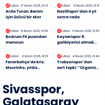
Futbol
27 Nisan 2025, 23:13
Futbol
13 Nisan 2025, 13:13
Arda Turan: Benim
Nazillispor’dan 4 yıl
için üzücü bir skor
sonra veda
Futbol
13 Nisan 2025, 12:56
Futbol
12 Nisan 2025, 13:53
Bodrum FK puandan
Kayserispor 9.
memnun
galibiyetini almak
istiyor
Futbol
6 Nisan 2025, 18:15
Futbol
4 Nisan 2025, 13:49
Fenerbahçe’de kriz:
Trabzonspor’dan
Mourinho, yıldız
sert tepki: ‘’Organize
oyuncuyu tek
bir operasyon
kalemde sildi!
yapılmaktadır’’
Sivasspor,
Galatasaray